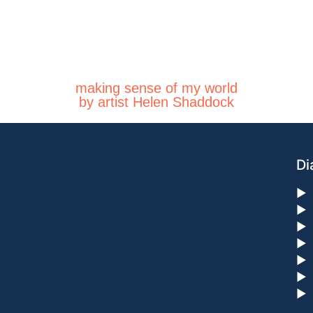
making sense of my world
by artist Helen Shaddock
Di
►
►
►
►
►
►
►