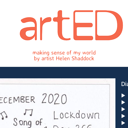
making sense of my world
by artist Helen Shaddock
Di
►
►
►
►
►